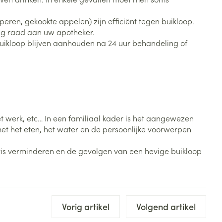
Toon meer
peren, gekookte appelen) zijn efficiënt tegen buikloop.
Diagnosetesten en
stress
Vlooien en teken
aag raad aan uw apotheker.
meetapparatuur
Oren
Mond en keel
 buikloop blijven aanhouden na 24 uur behandeling of
Alcoholtest
g
Oordopjes
Zuigtabletten
herapie -
Mond, muil of snavel
Bloeddrukmeter
ls
en -druppels
Oorreiniging
Spray - oplossing
Cholesteroltest
zen
Oordruppels
Hartslagmeter
ulpmiddelen
t werk, etc… In een familiaal kader is het aangewezen
Toon meer
et het eten, het water en de persoonlijke voorwerpen
ritis verminderen en de gevolgen van een hevige buikloop
Zonnebescherming
Ergonomie
ning en -
Aambeien
che
s
Aftersun
Ademhaling en zuurstof
Vorig artikel
Volgend artikel
je
Lippen
Badkamer