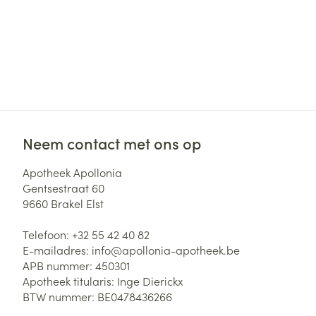
Zuurstof
Eelt
Eksteroog - lik
Ademhalingsste
Toon meer
Spieren en gew
Specifiek voor
Neem contact met ons op
Naalden en spu
Lichaamsverzo
Infecties
Spuiten
Apotheek Apollonia
Deodorant
Gentsestraat 60
Oplossing voor 
Gezichtsverzor
9660
Brakel Elst
Naalden
Luizen
Telefoon:
+32 55 42 40 82
Naalden voor i
E-mailadres:
info@
apollonia-apotheek.be
pennaalden
APB nummer:
450301
Diagnostica
Apotheek titularis:
Inge Dierickx
Toon meer
BTW nummer:
BE0478436266