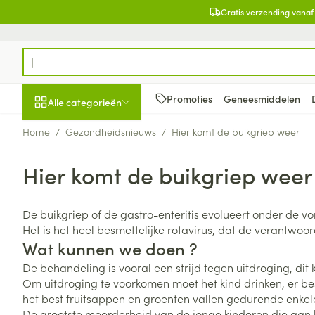
Ga naar de inhoud
Gratis verzending vanaf
Product, merk, categorie...
Promoties
Geneesmiddelen
Alle categorieën
Home
/
Gezondheidsnieuws
/
Hier komt de buikgriep weer
Promoties
Hier komt de buikgriep weer
Schoonheid, verzorging
Haar en Hoofd
Afslanken
Zwangerschap
Geheugen
Aromatherapie
Lenzen en brill
Insecten
Maag darm ste
en hygiëne
Toon submenu voor Schoonheid
Kammen - ont
Maaltijdverva
Zwangerschaps
Verstuiver
Lensproducten
Verzorging ins
Maagzuur
De buikgriep of de gastro-enteritis evolueert onder de 
Dieet, voeding en
Seksualiteit
Beschadigd ha
Eetlustremmer
Borstvoeding
Essentiële oliën
Brillen
Anti insecten
Lever, galblaas
Het is het heel besmettelijke rotavirus, dat de verantwo
vitamines
hoofdirritatie
pancreas
Wat kunnen we doen ?
Toon submenu voor Dieet, voe
Platte buik
Lichaamsverzo
Complex - com
Teken tang of p
Styling - spray 
Braken
De behandeling is vooral een strijd tegen uitdroging, dit 
Vetverbranders
Vitamines en 
Zwangerschap en
Zware benen
Om uitdroging te voorkomen moet het kind drinken, er b
kinderen
Verzorging
Laxeermiddele
Toon submenu voor Zwangersc
Toon meer
Toon meer
het best fruitsappen en groenten vallen gedurende enke
Oligo-element
Honden
Toon meer
Toon meer
De grootste meerderheid van de jonge kinderen die aan b