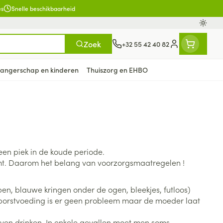
es
Snelle beschikbaarheid
Oversc
Zoek
+32 55 42 40 82
Klant menu
angerschap en kinderen
Thuiszorg en EHBO
n
ten
ts
Handen
Voedingstherapie &
Zicht
Gemmotherapie
Incontinentie
Paarden
Mineralen, vitaminen en
en
welzijn
tonica
eren
Handverzorging
Onderleggers
een piek in de koude periode.
Ogen
Mineralen
gewrichten
Steunkousen
n
apslingerie
Handhygiëne
Luierbroekje
neemt. Daarom het belang van voorzorgsmaatregelen !
en - detox
Neus
Vitaminen
en hygiëne
Manicure & pedicure
Inlegverband
Keel
ppen, blauwe kringen onder de ogen, bleekjes, futloos)
en supplementen
Incontinentieslips
j borstvoeding is er geen probleem maar de moeder laat
Botten, spieren en
Toon meer
gewrichten
armtetherapie
ogels
Fytotherapie
Wondzorg
jven drinken. In enkele gevallen moet men soms