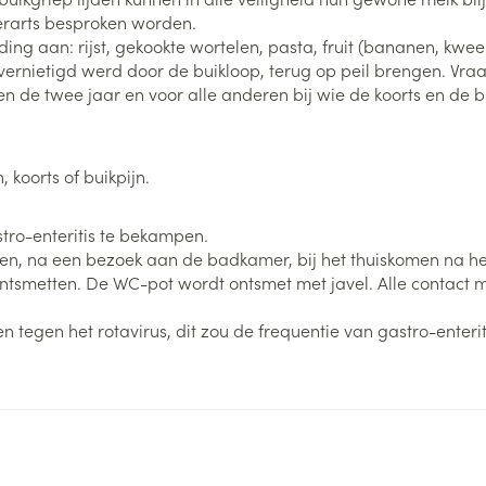
erarts besproken worden.
0+ categorie
ding aan: rijst, gekookte wortelen, pasta, fruit (bananen, kwee
Wondzorg
EHBO
lie
ven
Homeopathie
Spieren en gewrichten
Gemoed en 
 vernietigd werd door de buikloop, terug op peil brengen. Vr
Neus
Ogen
Ogen
Neus
en de twee jaar en voor alle anderen bij wie de koorts en de
neeskunde categorie
Vilt
Podologie
Spray
Ooginfecties
Oogspoelin
Tabletten
Handschoenen
Cold - Hot t
Oren
Ogen
 en EHBO categorie
denborstels
Anti allergische en anti
Oogdruppe
warm/koud
Neussprays 
 koorts of buikpijn.
al
Wondhelend
inflammatoire middelen
los
Creme - gel
Verbanddo
Brandwonden
insecten categorie
pluimen
Accessoires
- antiviraal
Ontzwellende middelen
stro-enteritis te bekampen.
Droge ogen
Medische h
Toon meer
en, na een bezoek aan de badkamer, bij het thuiskomen na he
Glaucoom
Toon meer
ntsmetten. De WC-pot wordt ontsmet met javel. Alle contact m
ddelen categorie
Toon meer
n tegen het rotavirus, dit zou de frequentie van gastro-ente
en
e en
Nagels
Diabetes
Hygiëne
Stoma
Hart- en bloedvaten
Bloedverdun
elt en
Nagellak
Bloedglucosemeter
Bad en dou
Stomazakje
stolling
len
Kalk- en schimmelnagels
Teststrips en naalden
Stomaplaat
oires
spray