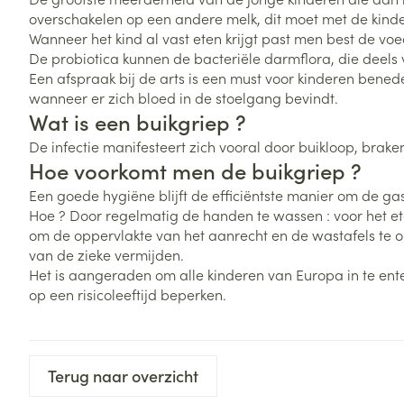
Vitaliteit 50+
overschakelen op een andere melk, dit moet met de kind
Toon submenu voor Vitaliteit 5
Wanneer het kind al vast eten krijgt past men best de voe
Thuiszorg
Plantaardige o
Nagels en hoe
De probiotica kunnen de bacteriële darmflora, die deels
Natuur geneeskunde
Mond
Huid
Een afspraak bij de arts is een must voor kinderen bened
Toon submenu voor Natuur ge
Batterijen
wanneer er zich bloed in de stoelgang bevindt.
Droge mond
Ontsmetten en
Thuiszorg en EHBO
Wat is een buikgriep ?
Toebehoren
Spijsvertering
desinfecteren
Toon submenu voor Thuiszorg
Elektrische tan
De infectie manifesteert zich vooral door buikloop, braken,
Steriel materia
Schimmels
Dieren en insecten
Hoe voorkomt men de buikgriep ?
Interdentaal - f
Toon submenu voor Dieren en 
Vacht, huid of 
Koortsblaasjes 
Een goede hygiëne blijft de efficiëntste manier om de ga
Kunstgebit
Hoe ? Door regelmatig de handen te wassen : voor het et
Geneesmiddelen
Jeuk
Toon meer
om de oppervlakte van het aanrecht en de wastafels te o
Toon submenu voor Geneesmi
van de zieke vermijden.
Het is aangeraden om alle kinderen van Europa in te ente
op een risicoleeftijd beperken.
Voeten en ben
Aerosoltherapi
zuurstof
Zware benen
Droge voeten, e
Aerosol toestel
kloven
Tabletten
Terug naar overzicht
Aerosol access
Blaren
Creme, gel en 