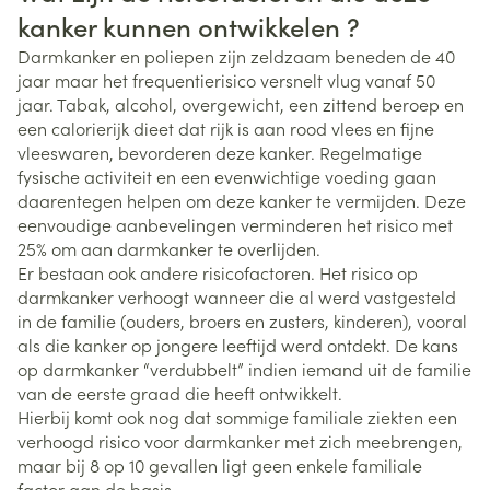
kanker kunnen ontwikkelen ?
Darmkanker en poliepen zijn zeldzaam beneden de 40
jaar maar het frequentierisico versnelt vlug vanaf 50
jaar. Tabak, alcohol, overgewicht, een zittend beroep en
een calorierijk dieet dat rijk is aan rood vlees en fijne
vleeswaren, bevorderen deze kanker. Regelmatige
fysische activiteit en een evenwichtige voeding gaan
daarentegen helpen om deze kanker te vermijden. Deze
eenvoudige aanbevelingen verminderen het risico met
25% om aan darmkanker te overlijden.
Er bestaan ook andere risicofactoren. Het risico op
darmkanker verhoogt wanneer die al werd vastgesteld
in de familie (ouders, broers en zusters, kinderen), vooral
als die kanker op jongere leeftijd werd ontdekt. De kans
op darmkanker “verdubbelt” indien iemand uit de familie
van de eerste graad die heeft ontwikkelt.
Hierbij komt ook nog dat sommige familiale ziekten een
verhoogd risico voor darmkanker met zich meebrengen,
maar bij 8 op 10 gevallen ligt geen enkele familiale
factor aan de basis.