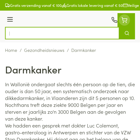
Ga naar de inhoud
Gratis verzending vanaf € 100
Gratis lokale levering vanaf € 50
Veilige
Menu
Zoek
Product, merk, categorie...
Home
/
Gezondheidsnieuws
/
Darmkanker
Darmkanker
In Wallonië ondergaat slechts één persoon op de tien, die
ouder is dan 50 jaar, een systematisch onderzoek naar
dikkedarmkanker, in Vlaanderen zijn dit 5 personen op 10.
Nochthans treft deze ziekte 9000 Belgen per jaar en
sterven er jaarlijks zo'n 3000 Belgen aan de gevolgen
van deze kanker.
We hadden een gesprek met dokter Luc Colemont,
gastro-enteroloog in Antwerpen en stichter van de VZW
Stop Darmkanker. Hij dringt aan op het belang van de