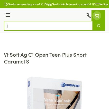
Ga naar de inhoud
Gratis verzending vanaf € 100
Gratis lokale levering vanaf € 50
Veilige
Menu
Zoek
Product, merk, categorie...
Vt Soft Ag C1 Open Teen Plus Short
Caramel S