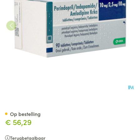
Perind./indap./amlod. Krka 
Op bestelling
€ 56,29
Terugbetaalbaar