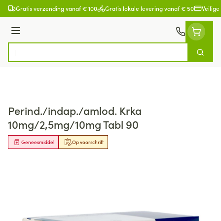
Ga naar de inhoud
Gratis verzending vanaf € 100
Gratis lokale levering vanaf € 50
Veilige
Menu
Zoek
Product, merk, categorie...
Perind./indap./amlod. Krka
10mg/2,5mg/10mg Tabl 90
Geneesmiddel
Op voorschrift