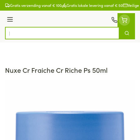
Ga naar de inhoud
Gratis verzending vanaf € 100
Gratis lokale levering vanaf € 50
Veilige
Menu
Zoek
Product, merk, categorie...
Nuxe Cr Fraiche Cr Riche Ps 50ml