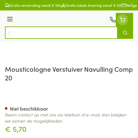
Ga naar de inhoud
Gratis verzending vanaf € 100
Gratis lokale levering vanaf € 50
Veilige
Menu
Zoek
Product, merk, categorie...
Mousticologne Verstuiver Navulling Comp
20
Mousticologne Verstuiver Nav
Niet beschikbaar
Neem contact op met ons via telefoon of e-mail, dan bekijken
we samen de mogelijkheden.
€ 5,70