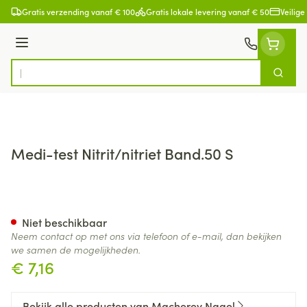
Ga naar de inhoud
Gratis verzending vanaf € 100
Gratis lokale levering vanaf € 50
Veilige
Menu
Zoek
Product, merk, categorie...
Medi-test Nitrit/nitriet Band.50 S
Medi-test Nitrit/nitriet Band.
Niet beschikbaar
Neem contact op met ons via telefoon of e-mail, dan bekijken
we samen de mogelijkheden.
€ 7,16
Bekijk alle producten van Macherey Nagel