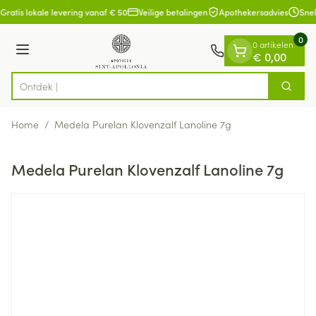
Dia 1 van 1
Ga naar de inhoud
Gratis lokale levering vanaf € 50
Veilige betalingen
Apothekersadvies
Snel
0
0 artikelen
Menu
€ 0,00
Zoek
Product, merk, categorie...
Home
/
Medela Purelan Klovenzalf Lanoline 7g
Medela Purelan Klovenzalf Lanoline 7g