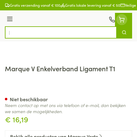
Ga naar de inhoud
Gratis verzending vanaf € 100
Gratis lokale levering vanaf € 50
Veilige
Menu
Zoek
Product, merk, categorie...
Marque V Enkelverband Ligament T1
Marque V Enkelverband Liga
Niet beschikbaar
Neem contact op met ons via telefoon of e-mail, dan bekijken
we samen de mogelijkheden.
€ 16,19
Bekijk alle producten van Marque Verte