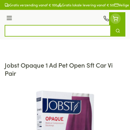
Ga naar de inhoud
Gratis verzending vanaf € 100
Gratis lokale levering vanaf € 50
Veilige
Menu
Zoek
Product, merk, categorie...
Jobst Opaque 1 Ad Pet Open Sft Car Vi
Pair