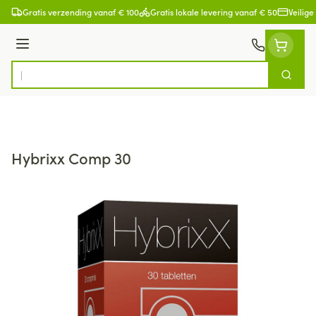
Ga naar de inhoud
Gratis verzending vanaf € 100
Gratis lokale levering vanaf € 50
Veilige
Menu
Zoek
Product, merk, categorie...
Hybrixx Comp 30