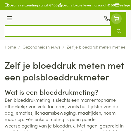
Ga naar de inhoud
Gratis verzending vanaf € 100
Gratis lokale levering vanaf € 50
Veilige
Menu
Zoek
Product, merk, categorie...
Home
/
Gezondheidsnieuws
/
Zelf je bloeddruk meten met een 
Zelf je bloeddruk meten met
een polsbloeddrukmeter
Wat is een bloeddrukmeting?
Een bloeddrukmeting is slechts een momentopname
afhankelijk van vele factoren, zoals het tijdstip van de
dag, emoties, lichaamsbeweging, maaltijden, noem
maar op. Eén enkele meting is geen goede
weerspiegeling van je bloeddruk. Metingen, gespreid in