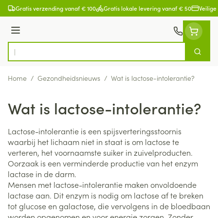
Ga naar de inhoud
Gratis verzending vanaf € 100
Gratis lokale levering vanaf € 50
Veilige
Menu
Zoek
Product, merk, categorie...
Home
/
Gezondheidsnieuws
/
Wat is lactose-intolerantie?
Wat is lactose-intolerantie?
Lactose-intolerantie is een spijsverteringsstoornis
waarbij het lichaam niet in staat is om lactose te
verteren, het voornaamste suiker in zuivelproducten.
Oorzaak is een verminderde productie van het enzym
lactase in de darm.
Mensen met lactose-intolerantie maken onvoldoende
lactase aan. Dit enzym is nodig om lactose af te breken
tot glucose en galactose, die vervolgens in de bloedbaan
worden opgenomen en voor energie zorgen. Zonder