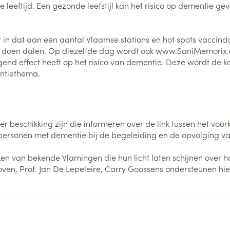
re leeftijd. Een gezonde leefstijl kan het risico op dementie g
0+ categorie
Wondzorg
EHBO
lie
ven
Homeopathie
Spieren en gewrichten
Gemoed en 
 dat aan een aantal Vlaamse stations en hot spots vaccindo
Neus
Ogen
Ogen
Neus
neeskunde categorie
ntie doen dalen. Op diezelfde dag wordt ook www.SaniMemorix.
Vilt
Podologie
igend effect heeft op het risico van dementie. Deze wordt d
Spray
Ooginfecties
Oogspoelin
Tabletten
Handschoenen
Cold - Hot t
Oren
Ogen
entiethema.
 en EHBO categorie
denborstels
Anti allergische en anti
Oogdruppe
warm/koud
Neussprays 
al
Wondhelend
inflammatoire middelen
los
Creme - gel
Verbanddo
Brandwonden
insecten categorie
pluimen
Accessoires
- antiviraal
Ontzwellende middelen
Droge ogen
Medische h
Toon meer
 ter beschikking zijn die informeren over de link tussen het vo
Glaucoom
Toon meer
ddelen categorie
 personen met dementie bij de begeleiding en de opvolging 
Toon meer
praken van bekende Vlamingen die hun licht laten schijnen ove
oven, Prof. Jan De Lepeleire, Carry Goossens ondersteunen hi
en
e en
Nagels
Diabetes
Hygiëne
Stoma
Hart- en bloedvaten
Bloedverdun
elt en
Nagellak
Bloedglucosemeter
Bad en dou
Stomazakje
stolling
len
Kalk- en schimmelnagels
Teststrips en naalden
Stomaplaat
oires
spray