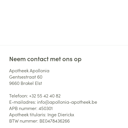
Zuurstof
Eelt
Eksteroog - lik
Ademhalingsste
Toon meer
Spieren en gew
Specifiek voor
Naalden en spu
Neem contact met ons op
Lichaamsverzo
Infecties
Spuiten
Apotheek Apollonia
Deodorant
Gentsestraat 60
Oplossing voor 
Gezichtsverzor
9660
Brakel Elst
Naalden
Luizen
Telefoon:
+32 55 42 40 82
Naalden voor i
E-mailadres:
info@
apollonia-apotheek.be
pennaalden
APB nummer:
450301
Diagnostica
Toon meer
Apotheek titularis:
Inge Dierickx
BTW nummer:
BE0478436266