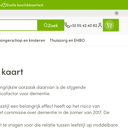
es
Snelle beschikbaarheid
Oversc
Zoek
+32 55 42 40 82
Klant menu
angerschap en kinderen
Thuiszorg en EHBO
 kaart
n
ten
ts
Handen
Voedingstherapie &
Zicht
Gemmotherapie
Incontinentie
Paarden
Mineralen, vitaminen en
en
welzijn
tonica
eren
Handverzorging
Onderleggers
angrijkste oorzaak daarvan is de stijgende
Ogen
Mineralen
gewrichten
Steunkousen
n
apslingerie
Handhygiëne
Luierbroekje
sicofactor voor dementie.
en - detox
Neus
Vitaminen
en hygiëne
Manicure & pedicure
Inlegverband
ijl een belangrijk effect heeft op het risico van
Keel
en supplementen
Incontinentieslips
cet commissie over dementie in de zomer van 2017. De
Botten, spieren en
.
Toon meer
gewrichten
 vragen voor die relatie tussen leefstijl op middelbare
armtetherapie
ogels
Fytotherapie
Wondzorg