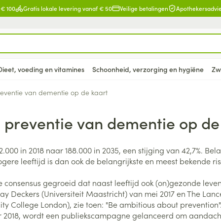
 € 100
Gratis lokale levering vanaf € 50
Veilige betalingen
Apothekersadvi
Dieet, voeding en vitamines
Schoonheid, verzorging en hygiëne
Zw
ventie van dementie op de kaart
preventie van dementie op de
en
lsel
Lichaamsverzorging
Voeding
Baby
Prostaat
Bachbloesem
Kousen, panty's en sokken
Dierenvoeding
Hoest
Lippen
Vitamines e
Kinderen
Menopauze
Oliën
Lingerie
Supplemen
Pijn en koor
supplement
, verzorging en hygiëne categorie
warren
nger
lingerie
ectenbeten
Bad en douche
Thee, Kruidenthee
Fopspenen en accessoires
Kousen
Hond
Droge hoest
Voedend
Luizen
BH's
baby - kind
000 in 2018 naar 188.000 in 2035, een stijging van 42,7%. Bel
Vitamine A
Snurken
Spieren en 
ar en
 en
Deodorant
Babyvoeding
Luiers
Panty's
Kat
Diepzittende slijmhoest
Koortsblaze
Tanden
Zwangersch
gere leeftijd is dan ook de belangrijkste en meest bekende ri
Antioxydant
ding en vitamines categorie
rging
binaties
incet
Zeer droge, geïrriteerde
Sportvoeding
Tandjes
Sokken
Andere dieren
Combinatie droge hoest en
Verzorging 
 consensus gegroeid dat naast leeftijd ook (on)gezonde levensst
Aminozuren
& gel
huid en huidproblemen
slijmhoest
supplementen
Specifieke voeding
Voeding - melk
Vitamines 
Pillendozen
Batterijen
Kay Deckers (Universiteit Maastricht) van mei 2017 en The Lan
Calcium
n
Ontharen en epileren
Massagebalsem en
sity College London), zie toen: "Be ambitious about prevention"
hap en kinderen categorie
Toon meer
Toon meer
Toon meer
inhalatie
 2018, wordt een publiekscampagne gelanceerd om aandacht te
en
Kruidenthee
Kat
Licht- en w
Duiven en v
Toon meer
Toon meer