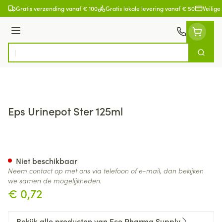
Ga naar de inhoud
Gratis verzending vanaf € 100
Gratis lokale levering vanaf € 50
Veilige
Menu
Zoek
Product, merk, categorie...
Eps Urinepot Ster 125ml
Eps Urinepot Ster 125ml
Niet beschikbaar
Neem contact op met ons via telefoon of e-mail, dan bekijken
we samen de mogelijkheden.
€ 0,72
Bekijk alle producten van Eco Pharma Supply