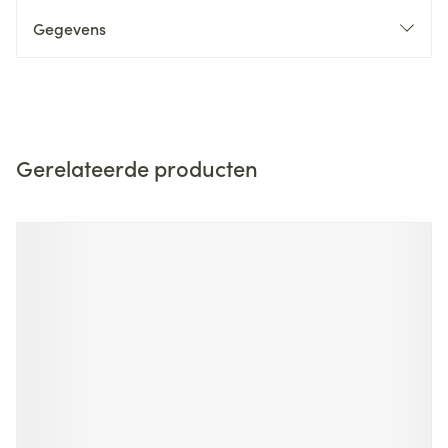
Gegevens
Gerelateerde producten
Navigeren door de elementen van de carrousel is mogelijk m
Druk om carrousel over te slaan
Druk op om naar carrouselnavigatie te gaan