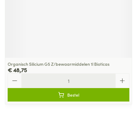
Organisch Silicium G5 Z/bewaarmiddelen 1l Bioticas
€ 48,75
Aantal
Bestel