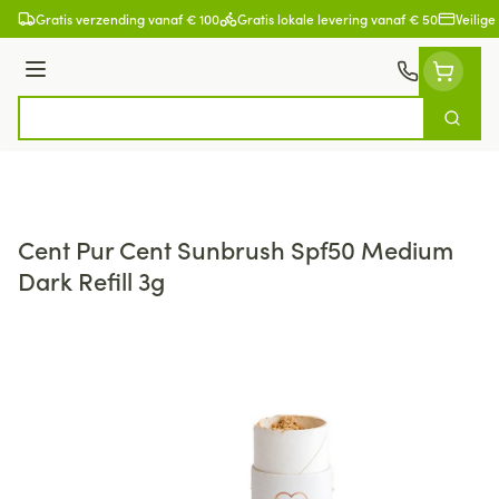
Ga naar de inhoud
Gratis verzending vanaf € 100
Gratis lokale levering vanaf € 50
Veilige
Menu
Zoek
Product, merk, categorie...
Cent Pur Cent Sunbrush Spf50 Medium
Dark Refill 3g