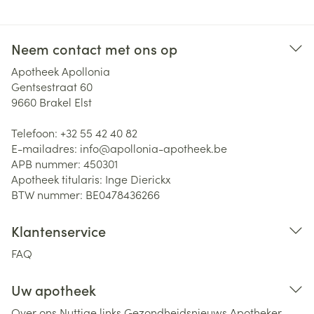
Neem contact met ons op
Apotheek Apollonia
Gentsestraat 60
9660
Brakel Elst
Telefoon:
+32 55 42 40 82
E-mailadres:
info@
apollonia-apotheek.be
APB nummer:
450301
Apotheek titularis:
Inge Dierickx
BTW nummer:
BE0478436266
Klantenservice
FAQ
Uw apotheek
Over ons
Nuttige links
Gezondheidsnieuws
Apotheker